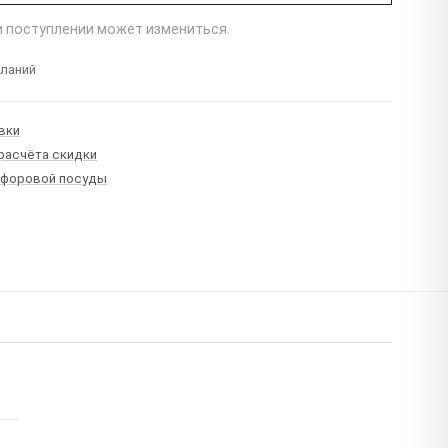
ри поступлении может измениться.
еланий
вки
 расчёта скидки
рфоровой посуды