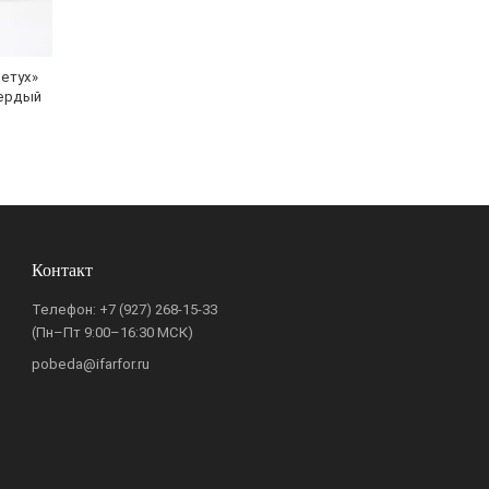
етух»
вердый
Контакт
Телефон:
+7 (927) 268-15-33
(Пн–Пт 9:00–16:30 МСК)
pobeda@ifarfor.ru