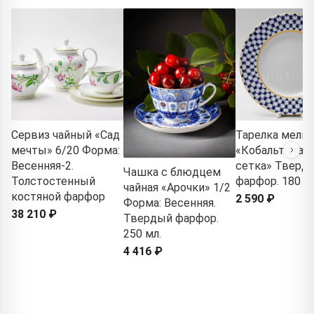
Сервиз чайный «Сад
Тарелка мелка
мечты» 6/20 Форма:
«Кобальтовая
Весенняя-2.
сетка» Тверд
Чашка с блюдцем
Толстостенный
фарфор. 180 м
чайная «Арочки» 1/2
костяной фарфор
2 590 ₽
Форма: Весенняя.
38 210 ₽
Твердый фарфор.
250 мл.
4 416 ₽