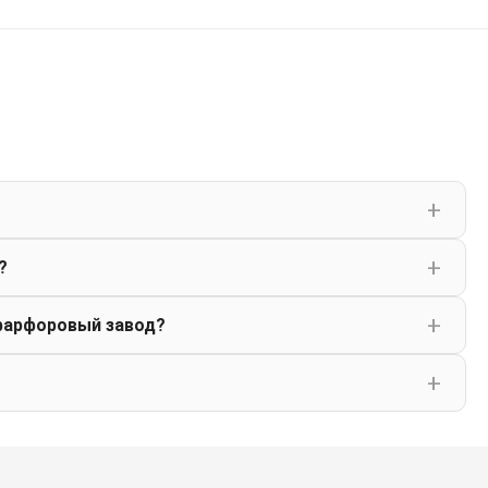
?
фарфоровый завод?