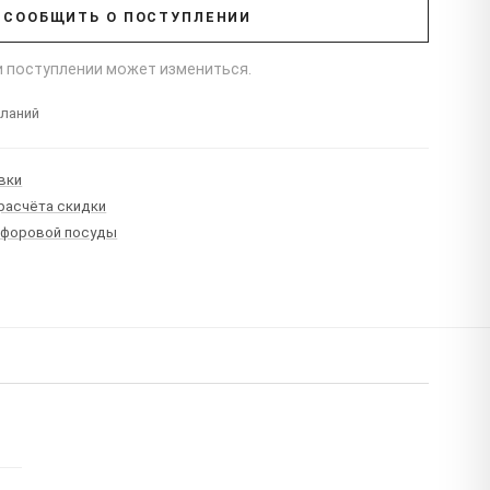
СООБЩИТЬ О ПОСТУПЛЕНИИ
ри поступлении может измениться.
еланий
вки
 расчёта скидки
рфоровой посуды