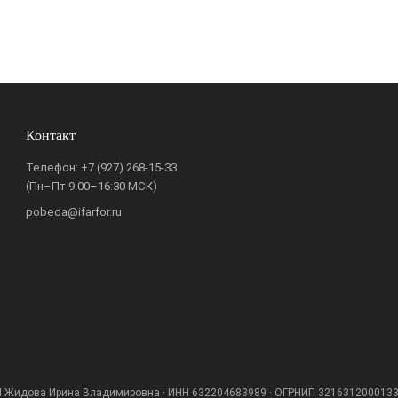
Контакт
Телефон:
+7 (927) 268-15-33
(Пн–Пт 9:00–16:30 МСК)
pobeda@ifarfor.ru
 Жидова Ирина Владимировна · ИНН 632204683989 · ОГРНИП 321631200013