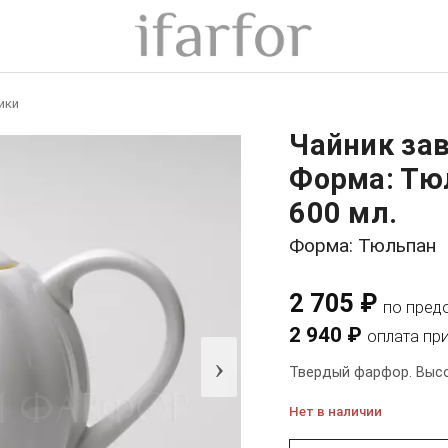
ики
Чайник за
Форма: Тю
600 мл.
Форма: Тюльпан
2 705 ₽
по пред
2 940 ₽
оплата пр
›
Твердый фарфор. Высот
Нет в наличии