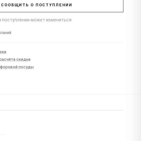
СООБЩИТЬ О ПОСТУПЛЕНИИ
ри поступлении может измениться.
еланий
вки
 расчёта скидки
рфоровой посуды