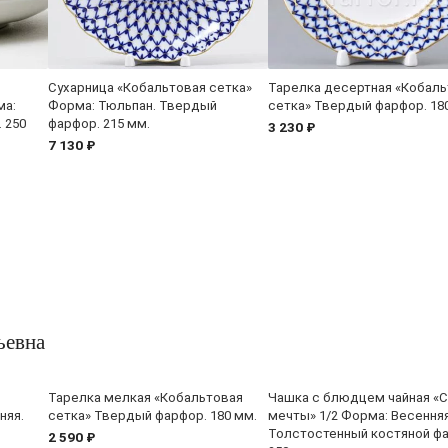
Сухарница «Кобальтовая сетка»
Тарелка десертная «Кобаль
ма:
Форма: Тюльпан. Твердый
сетка» Твердый фарфор. 18
 250
фарфор. 215 мм.
3 230 ₽
7 130 ₽
ьевна
Тарелка мелкая «Кобальтовая
Чашка с блюдцем чайная «
няя.
сетка» Твердый фарфор. 180 мм.
мечты» 1/2 Форма: Весенняя
Толстостенный костяной ф
2 590 ₽