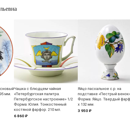
льевна
основый
Чашка с блюдцем чайная
Яйцо пасхальное с.р. на
95 мм.
«Петербургская палитра.
подставке «Пестрый венок
Петербургское настроение» 1/2
Форма: Яйцо. Твердый фарф
Форма: Юлия. Тонкостенный
x 132 мм.
костяной фарфор. 210 мл.
3 950 ₽
6 860 ₽