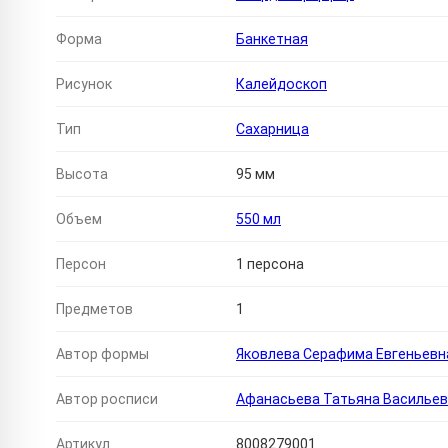
Форма
Банкетная
Рисунок
Калейдоскоп
Тип
Сахарница
Высота
95 мм
Объем
550 мл
Персон
1 персона
Предметов
1
Автор формы
Яковлева Серафима Евгеньевн
Автор росписи
Афанасьева Татьяна Василье
Артикул
8008279001