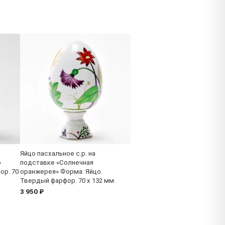
Яйцо пасхальное с.р. на
»
подставке «Солнечная
ор. 70
оранжерея» Форма: Яйцо.
Твердый фарфор. 70 x 132 мм.
3 950 ₽