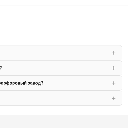
?
фарфоровый завод?