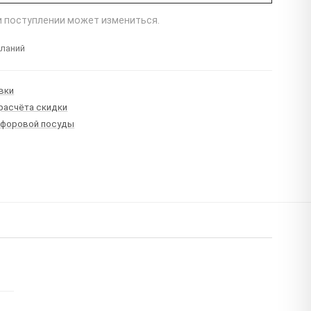
ри поступлении может измениться.
еланий
вки
 расчёта скидки
рфоровой посуды