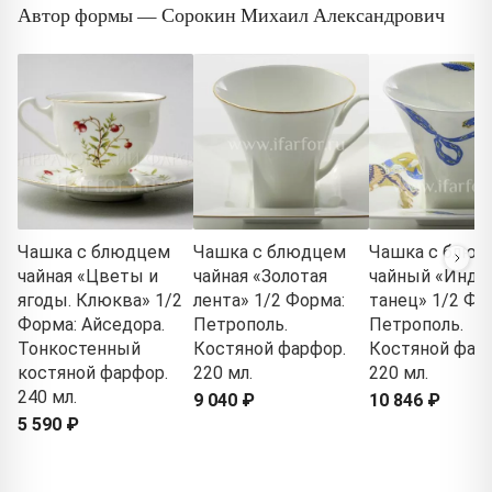
Автор формы — Сорокин Михаил Александрович
Чашка с блюдцем
Чашка с блюдцем
Чашка с блюд
чайная «Цветы и
чайная «Золотая
чайный «Инди
ягоды. Клюква» 1/2
лента» 1/2 Форма:
танец» 1/2 Фо
Форма: Айседора.
Петрополь.
Петрополь.
Тонкостенный
Костяной фарфор.
Костяной фар
костяной фарфор.
220 мл.
220 мл.
240 мл.
9 040 ₽
10 846 ₽
5 590 ₽