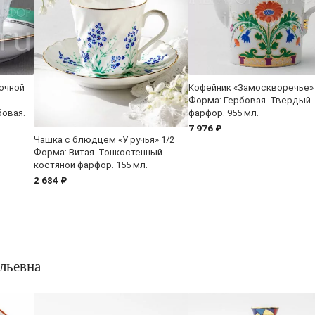
очной
Кофейник «Замоскворечье»
Форма: Гербовая. Твердый
бовая.
фарфор. 955 мл.
7 976 ₽
Чашка с блюдцем «У ручья» 1/2
Форма: Витая. Тонкостенный
костяной фарфор. 155 мл.
2 684 ₽
льевна