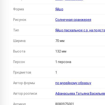
Форма
Яйцо
Рисунок
Солнечная оранжерея
Тип
Яйцо пасхальное с.р. на подст
Ширина
70 мм
Высота
132 мм
Персон
1 персона
Предметов
1
Автор формы
по музейному образцу
Автор росписи
Афанасьева Татьяна Василье
Артикул
8080975001