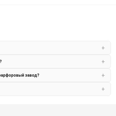
?
фарфоровый завод?