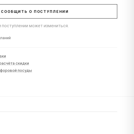
СООБЩИТЬ О ПОСТУПЛЕНИИ
ри поступлении может измениться.
еланий
вки
 расчёта скидки
рфоровой посуды