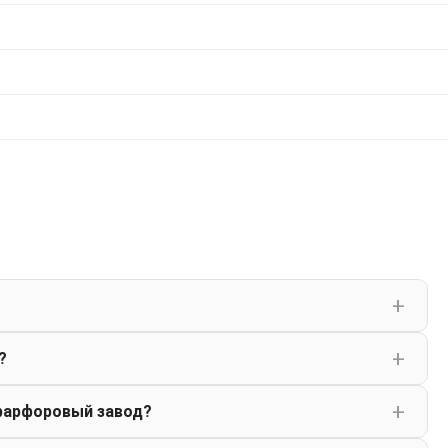
?
фарфоровый завод?