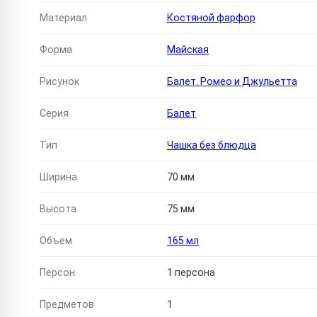
Материал
Костяной фарфор
Форма
Майская
Рисунок
Балет. Ромео и Джульетта
Серия
Балет
Тип
Чашка без блюдца
Ширина
70 мм
Высота
75 мм
Объем
165 мл
Персон
1 персона
Предметов
1