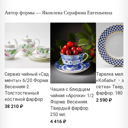
Автор формы — Яковлева Серафима Евгеньевна
Сервиз чайный «Сад
Тарелка мелка
мечты» 6/20 Форма:
«Кобальтовая
Весенняя-2.
сетка» Тверд
Чашка с блюдцем
Толстостенный
фарфор. 180 м
чайная «Арочки» 1/2
костяной фарфор
2 590 ₽
Форма: Весенняя.
38 210 ₽
Твердый фарфор.
250 мл.
4 416 ₽