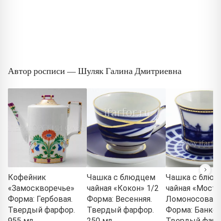
Автор росписи — Шуляк Галина Дмитриевна
Кофейник
Чашка с блюдцем
Чашка с блюд
«Замоскворечье»
чайная «Кокон» 1/2
чайная «Мост
Форма: Гербовая.
Форма: Весенняя.
Ломоносова» 
Твердый фарфор.
Твердый фарфор.
Форма: Банкет
955 мл.
250 мл.
Твердый фарф