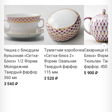
Чашка с блюдцем
Туалетная коробочка
Сахарница «Се
бульонная «Сетка-
«Сетка-блюз 2»
Блюз» Форма:
Блюз» 1/2 Форма:
Форма: Овальная.
Тюльпан. Тве
Молодежная.
Твердый фарфор.
фарфор. 450 мл
Твердый фарфор.
115 мм.
5 900 ₽
360 мл.
3 520 ₽
3 540 ₽