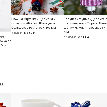
Елочная игрушка «Щелкунчик
Елочная игрушка «Девочка 
большой» Форма: Щелкунчик
щелкунчиком» Форма: Дево
большой. Стекло. 55 x 165 мм.
щелкунчиком. Фарфор. 55 x 
мм.
5 369 ₽
7 895 ₽
 со
6 844 ₽
10 064 ₽
очка со
 55 x
на