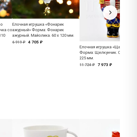
со
Елочная игрушка «Фонарик
чка со
ажурный» Форма: Фонарик
110
ажурный. Майолика. 60 x 120 мм.
4 705 ₽
6 919 ₽
Елочная игрушка «Щелкунчик
Форма: Щелкунчик. Стекло. 7
225 мм.
7 973 ₽
11 724 ₽