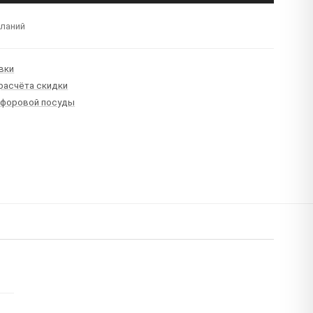
еланий
вки
 расчёта скидки
рфоровой посуды