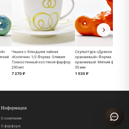
ой»
Чашка с блюдцем чайная
Скульптура «Дракон 2
ягкий
«Колечки» 1/2 Форма: Оливия.
оранжевый» Форма: Дракон 
Тонкостенный костяной фарфор.
оранжевый. Мягкий фарфор. 7
250 мл.
55 мм.
7 270 ₽
1 530 ₽
Информация
О компании
О фарфоре