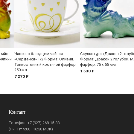
тый»
Чашка с блюдцем чайная
Скульптура «Дракон 2 голуб
Мягкий
«Сердечки» 1/2 Форма: Оливия.
Форма: Дракон 2 голубой. М
Тонкостенный костяной фарфор.
фарфор. 75 x 55 мм.
250 мл.
1 530 ₽
7 270 ₽
Контакт
Телефон:
+7 (927) 268-15-33
(Пн–Пт 9:00–16:30 МСК)