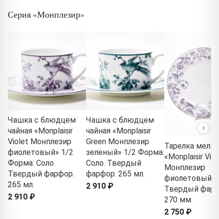
Серия «Монплезир»
Чашка с блюдцем
Чашка с блюдцем
чайная «Monplaisir
чайная «Monplaisir
Violet Монплезир
Green Монплезир
Тарелка мелка
фиолетовый» 1/2
зеленый» 1/2 Форма:
«Monplaisir Viol
Форма: Соло.
Соло. Твердый
Монплезир
Твердый фарфор.
фарфор. 265 мл.
фиолетовый»
265 мл.
2 910 ₽
Твердый фарф
2 910 ₽
270 мм.
2 750 ₽