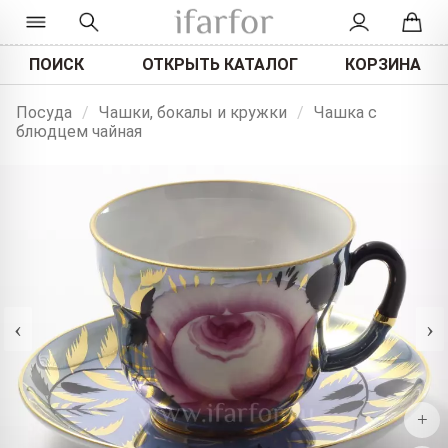
ПОИСК
ОТКРЫТЬ КАТАЛОГ
КОРЗИНА
Посуда
/
Чашки, бокалы и кружки
/
Чашка с
блюдцем чайная
‹
›
+