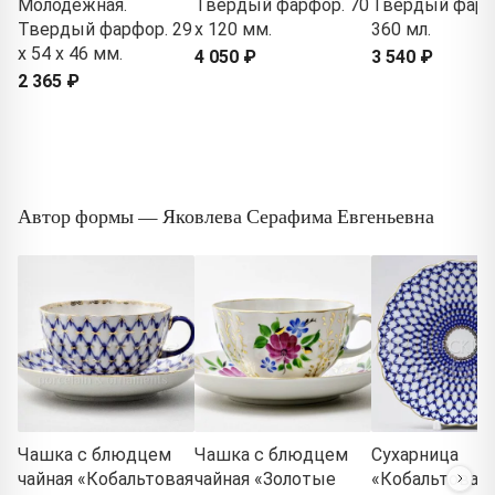
Молодежная.
Твердый фарфор. 70
Твердый фарф
Твердый фарфор. 29
x 120 мм.
360 мл.
x 54 x 46 мм.
4 050 ₽
3 540 ₽
2 365 ₽
Автор формы — Яковлева Серафима Евгеньевна
Чашка с блюдцем
Чашка с блюдцем
Сухарница
чайная «Кобальтовая
чайная «Золотые
«Кобальтовая