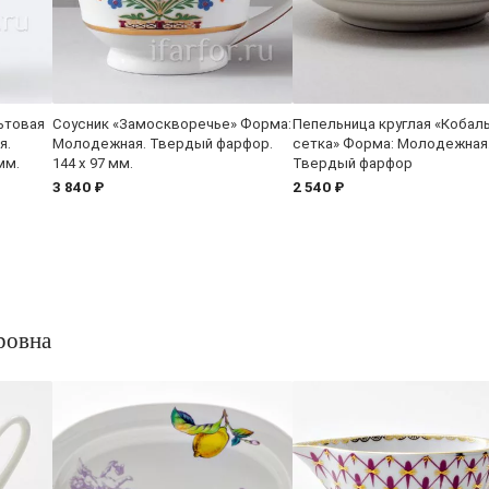
ьтовая
Соусник «Замоскворечье» Форма:
Пепельница круглая «Кобал
я.
Молодежная. Твердый фарфор.
сетка» Форма: Молодежная
мм.
144 x 97 мм.
Твердый фарфор
3 840 ₽
2 540 ₽
ровна