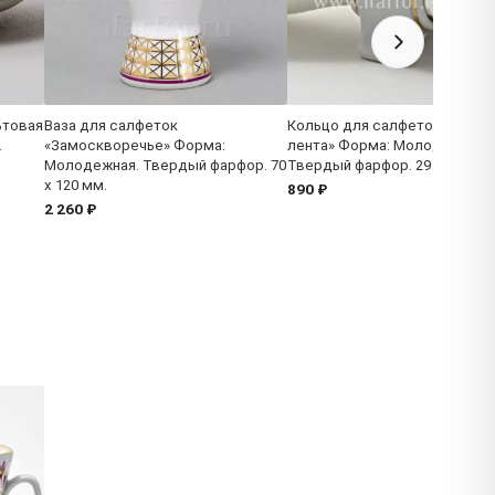
ьтовая
Ваза для салфеток
Кольцо для салфеток «Золот
.
«Замоскворечье» Форма:
лента» Форма: Молодежная.
Молодежная. Твердый фарфор. 70
Твердый фарфор. 29 x 54 x 46
x 120 мм.
890 ₽
2 260 ₽