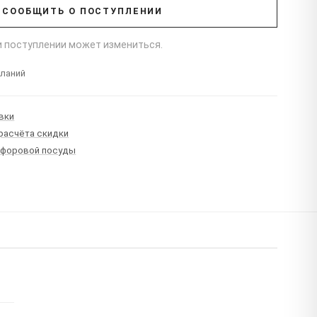
СООБЩИТЬ О ПОСТУПЛЕНИИ
ри поступлении может измениться.
еланий
вки
 расчёта скидки
рфоровой посуды