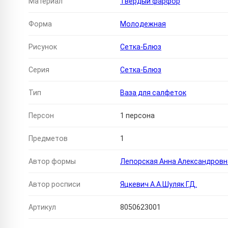
Материал
Твердый фарфор
Форма
Молодежная
Рисунок
Сетка-Блюз
Серия
Сетка-Блюз
Тип
Ваза для салфеток
Персон
1 персона
Предметов
1
Автор формы
Лепорская Анна Александровн
Автор росписи
Яцкевич А.А.Шуляк Г.Д.
Артикул
8050623001