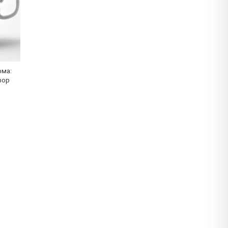
рма:
фор