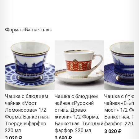
Форма «Банкетная»
Чашка с блюдцем
Чашка с блюдцем
Чашка с блюд
чайная «Мост
чайная «Русский
чайная «Египе
Ломоносова» 1/2
стиль. Древо
мост» 1/2 Фор
Форма: Банкетная.
жизни» 1/2 Форма:
Банкетная. Т
Твердый фарфор.
Банкетная. Твердый
фарфор. 220 мл
220 мл.
фарфор. 220 мл.
3 020 ₽
3 020 ₽
2 690 ₽