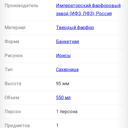
Производитель
Императорский фарфоровый
завод (ИФЗ, ЛФЗ), Россия
Материал
Твердый фарфор
Форма
Банкетная
Рисунок
Ирисы
Тип
Сахарница
Высота
95 мм
Объем
550 мл
Персон
1 персона
Предметов
1