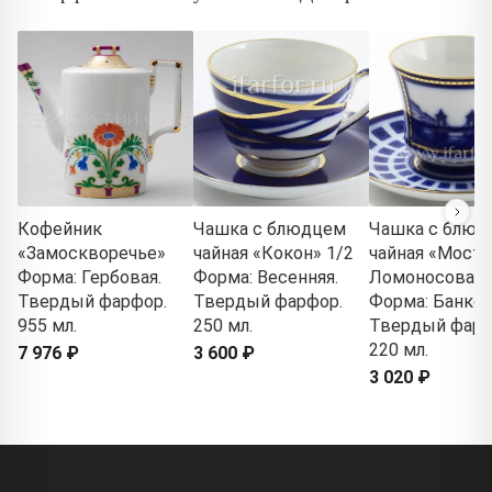
Кофейник
Чашка с блюдцем
Чашка с блюд
«Замоскворечье»
чайная «Кокон» 1/2
чайная «Мост
Форма: Гербовая.
Форма: Весенняя.
Ломоносова» 
Твердый фарфор.
Твердый фарфор.
Форма: Банкет
955 мл.
250 мл.
Твердый фарф
220 мл.
7 976 ₽
3 600 ₽
3 020 ₽