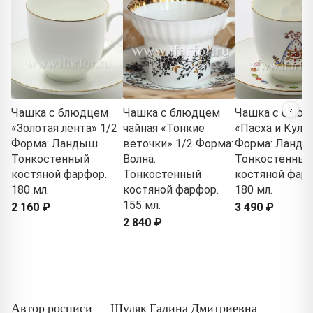
Чашка с блюдцем
Чашка с блюдцем
Чашка с блюд
«Золотая лента» 1/2
чайная «Тонкие
«Пасха и Кулич
Форма: Ландыш.
веточки» 1/2 Форма:
Форма: Ланды
Тонкостенный
Волна.
Тонкостенный
костяной фарфор.
Тонкостенный
костяной фарф
180 мл.
костяной фарфор.
180 мл.
155 мл.
2 160 ₽
3 490 ₽
2 840 ₽
Автор росписи — Шуляк Галина Дмитриевна