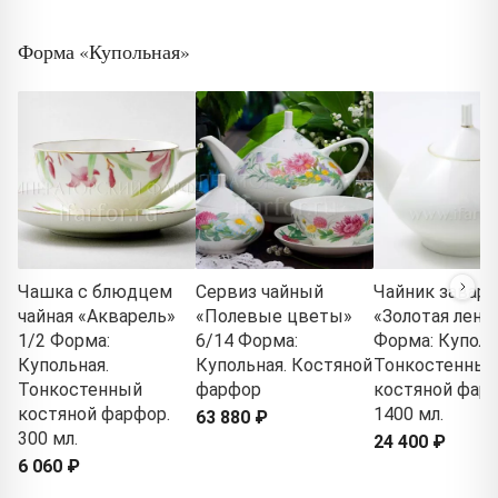
Форма «Купольная»
Чашка с блюдцем
Сервиз чайный
Чайник завар
чайная «Акварель»
«Полевые цветы»
«Золотая лент
1/2 Форма:
6/14 Форма:
Форма: Куполь
Купольная.
Купольная. Костяной
Тонкостенный
Тонкостенный
фарфор
костяной фарф
костяной фарфор.
1400 мл.
63 880 ₽
300 мл.
24 400 ₽
6 060 ₽