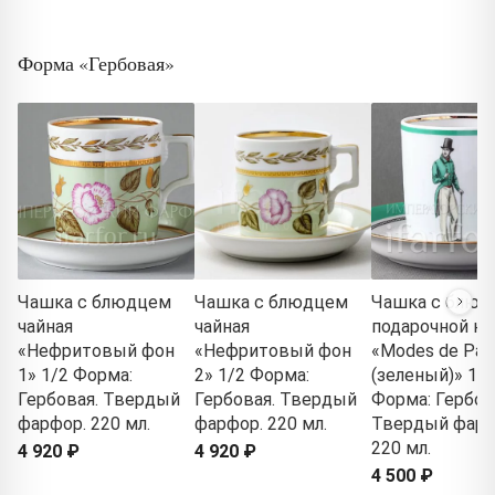
Форма «Гербовая»
Чашка с блюдцем
Чашка с блюдцем
Чашка с блюд
чайная
чайная
подарочной ко
«Нефритовый фон
«Нефритовый фон
«Modes de Pari
1» 1/2 Форма:
2» 1/2 Форма:
(зеленый)» 1/2
Гербовая. Твердый
Гербовая. Твердый
Форма: Гербов
фарфор. 220 мл.
фарфор. 220 мл.
Твердый фарф
220 мл.
4 920 ₽
4 920 ₽
4 500 ₽