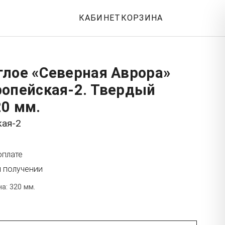
КАБИНЕТ
КОРЗИНА
глое «Северная Аврора»
ропейская-2. Твердый
20 мм.
кая-2
оплате
и получении
а: 320 мм.