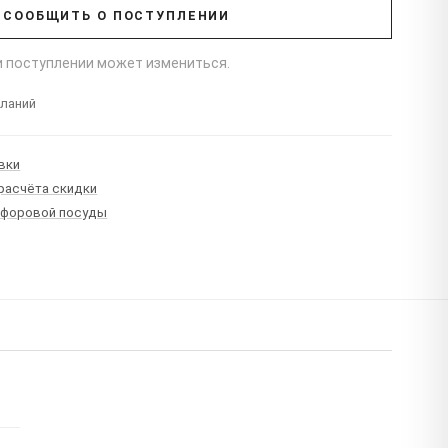
СООБЩИТЬ О ПОСТУПЛЕНИИ
ри поступлении может измениться.
еланий
вки
 расчёта скидки
рфоровой посуды