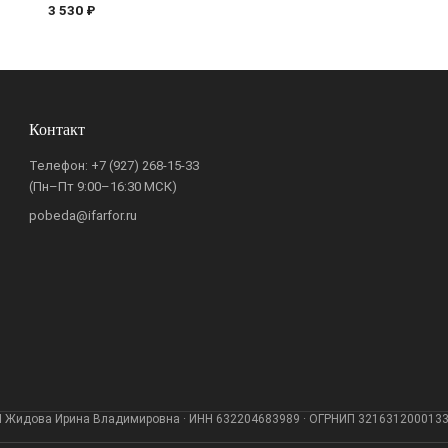
3 530 ₽
Контакт
Телефон:
+7 (927) 268-15-33
(Пн–Пт 9:00–16:30 МСК)
pobeda@ifarfor.ru
 Жидова Ирина Владимировна · ИНН 632204683989 · ОГРНИП 321631200013