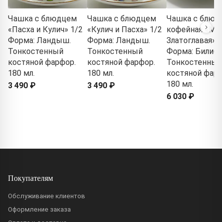
Чашка с блюдцем
Чашка с блюдцем
Чашка с блюд
«Пасха и Кулич» 1/2
«Кулич и Пасха» 1/2
кофейная «Мо
Форма: Ландыш.
Форма: Ландыш.
Златоглавая» 
Тонкостенный
Тонкостенный
Форма: Билиби
костяной фарфор.
костяной фарфор.
Тонкостенный
180 мл.
180 мл.
костяной фарф
180 мл.
3 490 ₽
3 490 ₽
6 030 ₽
Покупателям
Обслуживание клиентов
Оформление заказа