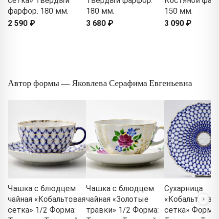
сетка» Твердый
Твердый фарфор.
Костяной фар
фарфор. 180 мм.
180 мм.
150 мм.
2 590 ₽
3 680 ₽
3 090 ₽
Автор формы — Яковлева Серафима Евгеньевна
Чашка с блюдцем
Чашка с блюдцем
Сухарница
чайная «Кобальтовая
чайная «Золотые
«Кобальтовая
сетка» 1/2 Форма:
травки» 1/2 Форма:
сетка» Форма: