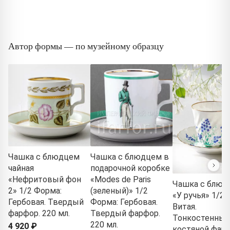
Автор формы — по музейному образцу
Чашка с блюдцем
Чашка с блюдцем в
чайная
подарочной коробке
«Нефритовый фон
«Modes de Paris
Чашка с блюд
2» 1/2 Форма:
(зеленый)» 1/2
«У ручья» 1/2 
Гербовая. Твердый
Форма: Гербовая.
Витая.
фарфор. 220 мл.
Твердый фарфор.
Тонкостенный
220 мл.
4 920 ₽
костяной фарф