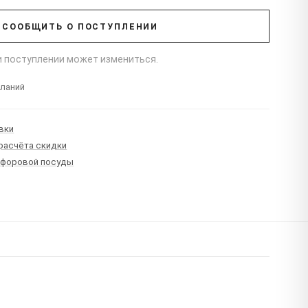
СООБЩИТЬ О ПОСТУПЛЕНИИ
ри поступлении может измениться.
еланий
вки
 расчёта скидки
рфоровой посуды