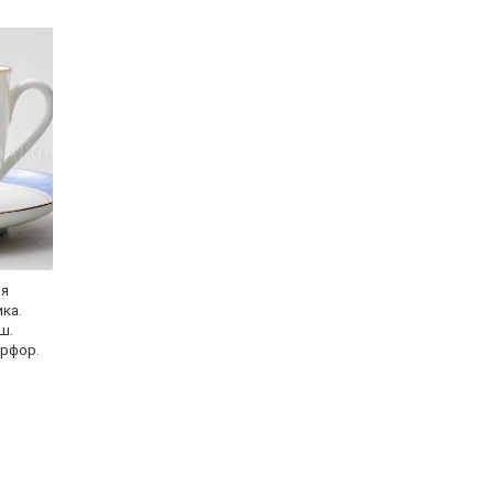
ая
ка.
ш.
арфор.