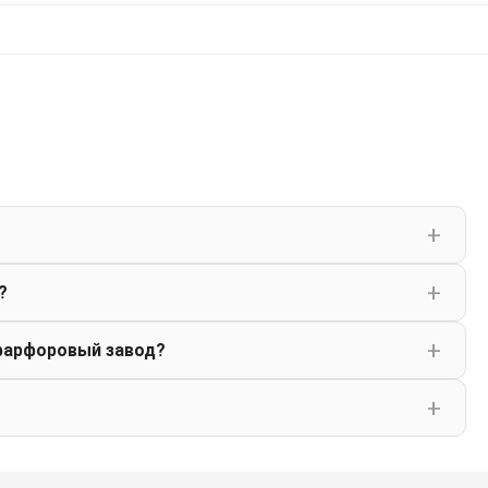
?
фарфоровый завод?