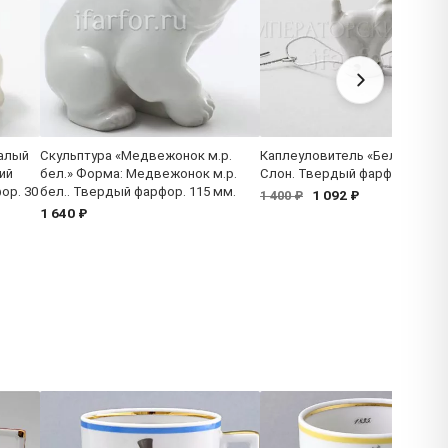
малый
Скульптура «Медвежонок м.р.
Каплеуловитель «Белый» Фо
ий
бел.» Форма: Медвежонок м.р.
Слон. Твердый фарфор
ор. 30
бел.. Твердый фарфор. 115 мм.
1 092 ₽
1 400 ₽
1 640 ₽