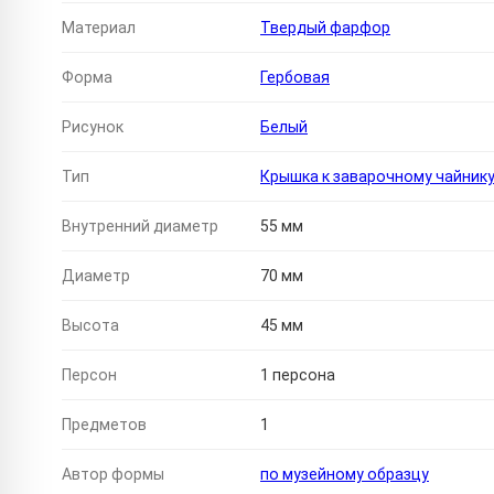
Материал
Твердый фарфор
Форма
Гербовая
Рисунок
Белый
Тип
Крышка к заварочному чайник
Внутренний диаметр
55 мм
Диаметр
70 мм
Высота
45 мм
Персон
1 персона
Предметов
1
Автор формы
по музейному образцу