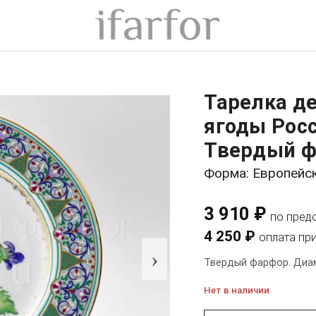
Тарелка д
ягоды Рос
Твердый ф
Форма: Европейс
3 910 ₽
по пред
4 250 ₽
оплата пр
›
Твердый фарфор. Диам
Нет в наличии