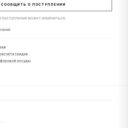
СООБЩИТЬ О ПОСТУПЛЕНИИ
ри поступлении может измениться.
еланий
вки
 расчёта скидки
рфоровой посуды