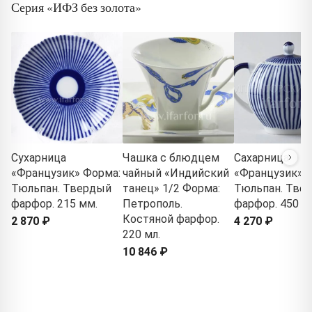
Серия «ИФЗ без золота»
Сухарница
Чашка с блюдцем
Сахарница
«Французик» Форма:
чайный «Индийский
«Французик» 
Тюльпан. Твердый
танец» 1/2 Форма:
Тюльпан. Тве
фарфор. 215 мм.
Петрополь.
фарфор. 450 мл
Костяной фарфор.
2 870 ₽
4 270 ₽
220 мл.
10 846 ₽