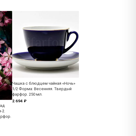
Чашка с блюдцем чайная «Ночь»
1/2 Форма: Весенняя. Твердый
фарфор. 250 мл.
2 694 ₽
Сад
-2.
арфор.