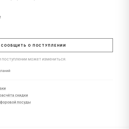
т
т
СООБЩИТЬ О ПОСТУПЛЕНИИ
ри поступлении может измениться.
еланий
вки
 расчёта скидки
рфоровой посуды