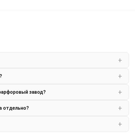
?
фарфоровый завод?
а отдельно?