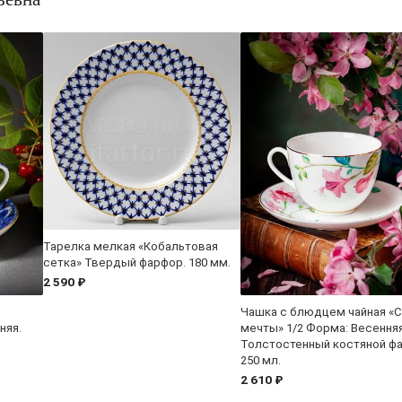
Тарелка мелкая «Кобальтовая
сетка» Твердый фарфор. 180 мм.
2 590 ₽
Чашка с блюдцем чайная «
няя.
мечты» 1/2 Форма: Весенняя
Толстостенный костяной ф
250 мл.
2 610 ₽