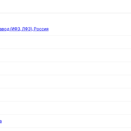
Ы
вод (ИФЗ, ЛФЗ), Россия
а