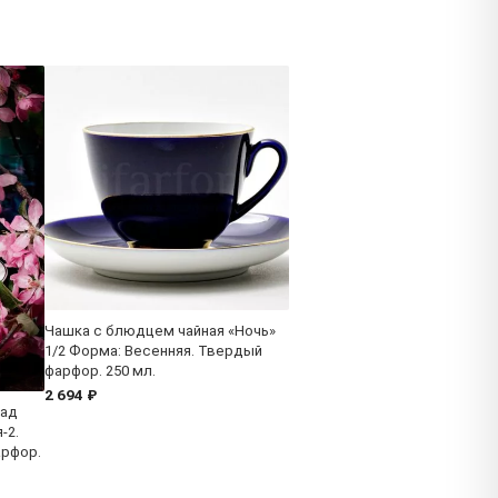
Чашка с блюдцем чайная «Ночь»
1/2 Форма: Весенняя. Твердый
фарфор. 250 мл.
2 694 ₽
Сад
-2.
арфор.