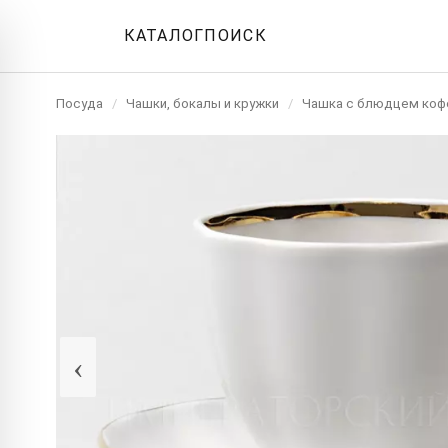
КАТАЛОГ
ПОИСК
Посуда
/
Чашки, бокалы и кружки
/
Чашка с блюдцем коф
‹