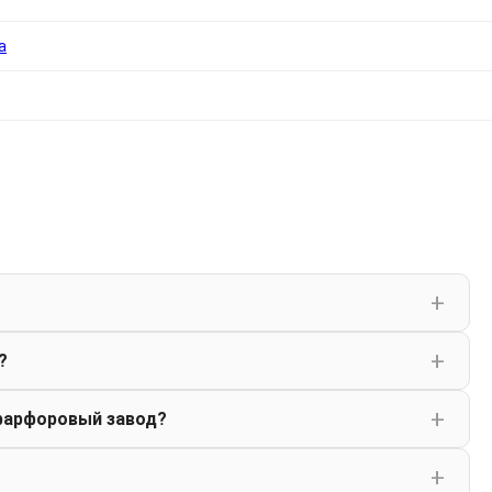
а
?
фарфоровый завод?