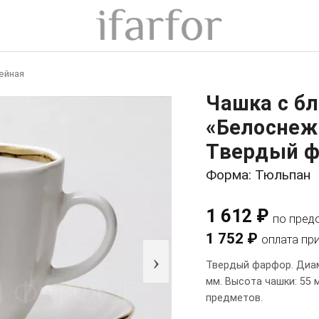
ейная
Чашка с б
«Белоснеж
Твердый ф
Форма: Тюльпан
1 612 ₽
по пред
1 752 ₽
оплата пр
›
Твердый фарфор. Диам
мм. Высота чашки: 55 
предметов.