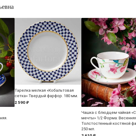
ьевна
Тарелка мелкая «Кобальтовая
сетка» Твердый фарфор. 180 мм.
2 590 ₽
Чашка с блюдцем чайная «
няя.
мечты» 1/2 Форма: Весенняя
Толстостенный костяной ф
250 мл.
2 610 ₽