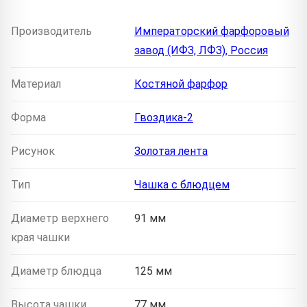
Производитель
Императорский фарфоровый
завод (ИФЗ, ЛФЗ), Россия
Материал
Костяной фарфор
Форма
Гвоздика-2
Рисунок
Золотая лента
Тип
Чашка с блюдцем
Диаметр верхнего
91 мм
края чашки
Диаметр блюдца
125 мм
Высота чашки
77 мм