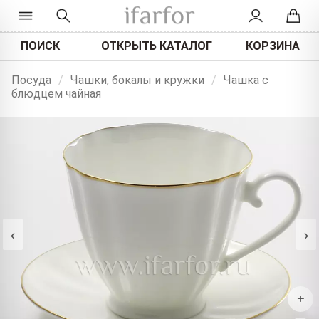
ПОИСК
ОТКРЫТЬ КАТАЛОГ
КОРЗИНА
Посуда
/
Чашки, бокалы и кружки
/
Чашка с
блюдцем чайная
‹
›
+