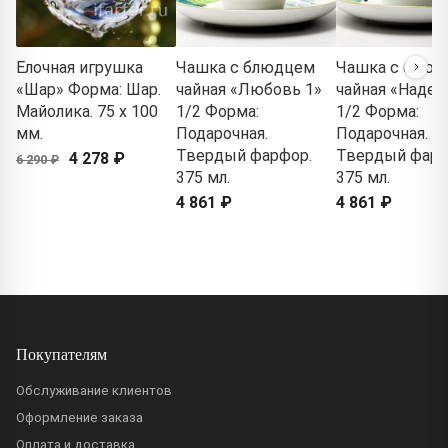
Елочная игрушка
Чашка с блюдцем
Чашка с блюд
«Шар» Форма: Шар.
чайная «Любовь 1»
чайная «Надеж
Майолика. 75 x 100
1/2 Форма:
1/2 Форма:
мм.
Подарочная.
Подарочная.
Твердый фарфор.
Твердый фарф
4 278 ₽
6 290 ₽
375 мл.
375 мл.
4 861 ₽
4 861 ₽
Покупателям
Обслуживание клиентов
Оформление заказа
Оплата и доставка