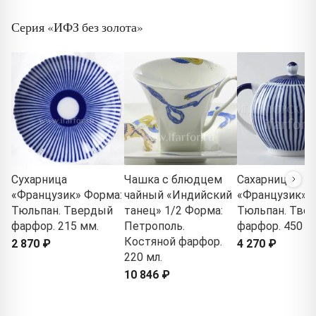
Серия «ИФЗ без золота»
Сухарница
Чашка с блюдцем
Сахарница
«Французик» Форма:
чайный «Индийский
«Французик» 
Тюльпан. Твердый
танец» 1/2 Форма:
Тюльпан. Тве
фарфор. 215 мм.
Петрополь.
фарфор. 450 мл
Костяной фарфор.
2 870 ₽
4 270 ₽
220 мл.
10 846 ₽