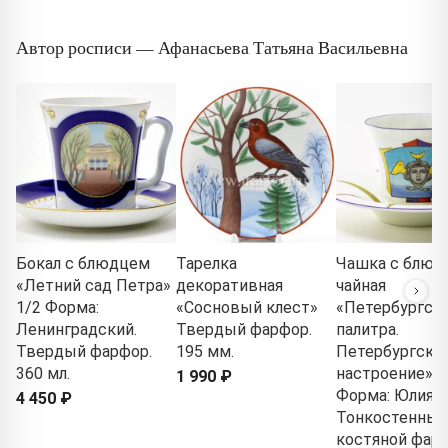
Автор росписи — Афанасьева Татьяна Васильевна
Бокал с блюдцем
Тарелка
Чашка с блюд
«Летний сад Петра»
декоративная
чайная
1/2 Форма:
«Сосновый клест»
«Петербургск
Ленинградский.
Твердый фарфор.
палитра.
Твердый фарфор.
195 мм.
Петербургско
360 мл.
настроение» 1
1 990 ₽
Форма: Юлия.
4 450 ₽
Тонкостенный
костяной фарф