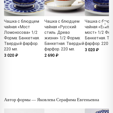
Чашка с блюдцем
Чашка с блюдцем
Чашка с блюд
чайная «Мост
чайная «Русский
чайная «Египе
Ломоносова» 1/2
стиль. Древо
мост» 1/2 Фор
Форма: Банкетная.
жизни» 1/2 Форма:
Банкетная. Т
Твердый фарфор.
Банкетная. Твердый
фарфор. 220 мл
220 мл.
фарфор. 220 мл.
3 020 ₽
3 020 ₽
2 690 ₽
Автор формы — Яковлева Серафима Евгеньевна