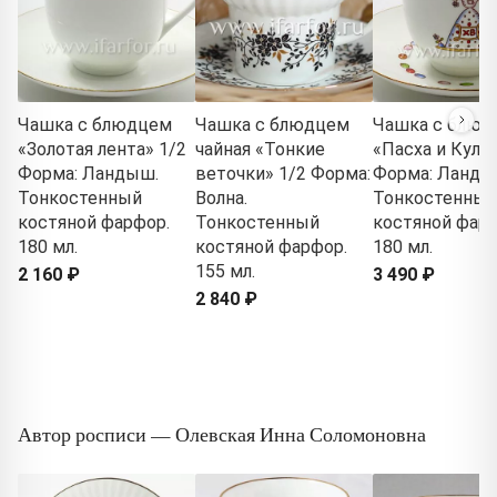
Чашка с блюдцем
Чашка с блюдцем
Чашка с блюд
«Золотая лента» 1/2
чайная «Тонкие
«Пасха и Кулич
Форма: Ландыш.
веточки» 1/2 Форма:
Форма: Ланды
Тонкостенный
Волна.
Тонкостенный
костяной фарфор.
Тонкостенный
костяной фарф
180 мл.
костяной фарфор.
180 мл.
155 мл.
2 160 ₽
3 490 ₽
2 840 ₽
Автор росписи — Олевская Инна Соломоновна