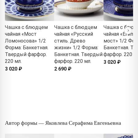
Чашка с блюдцем
Чашка с блюдцем
Чашка с блюд
чайная «Мост
чайная «Русский
чайная «Египе
Ломоносова» 1/2
стиль. Древо
мост» 1/2 Фор
Форма: Банкетная.
жизни» 1/2 Форма:
Банкетная. Т
Твердый фарфор.
Банкетная. Твердый
фарфор. 220 мл
220 мл.
фарфор. 220 мл.
3 020 ₽
3 020 ₽
2 690 ₽
Автор формы — Яковлева Серафима Евгеньевна