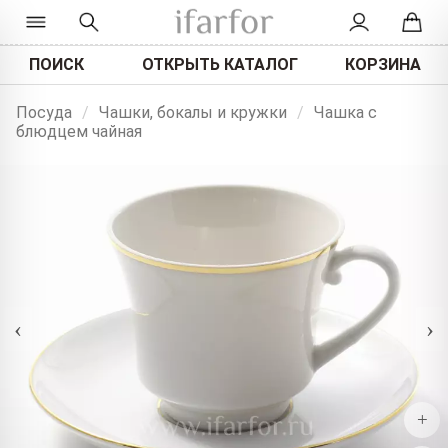
ПОИСК
ОТКРЫТЬ КАТАЛОГ
КОРЗИНА
Посуда
/
Чашки, бокалы и кружки
/
Чашка с
блюдцем чайная
‹
›
+