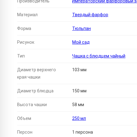
Производитель
Императорский фарфоровый за
Материал
Твердый фарфор
Форма
Тюльпан
Рисунок
Мой сад
Тип
Чашка с блюдцем чайный
Диаметр верхнего
103 мм
края чашки
Диаметр блюдца
150 мм
Высота чашки
58 мм
Объем
250 мл
Персон
1 персона