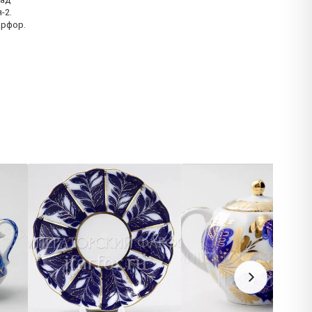
-2.
арфор.