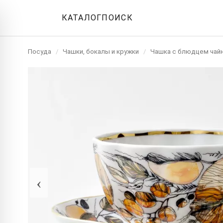
КАТАЛОГ
ПОИСК
Посуда
/
Чашки, бокалы и кружки
/
Чашка с блюдцем чай
‹