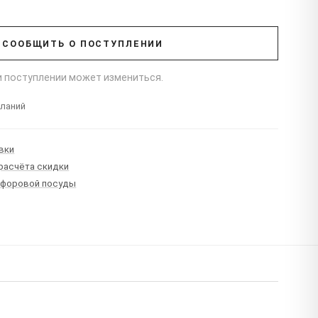
СООБЩИТЬ О ПОСТУПЛЕНИИ
ри поступлении может измениться.
еланий
вки
 расчёта скидки
рфоровой посуды