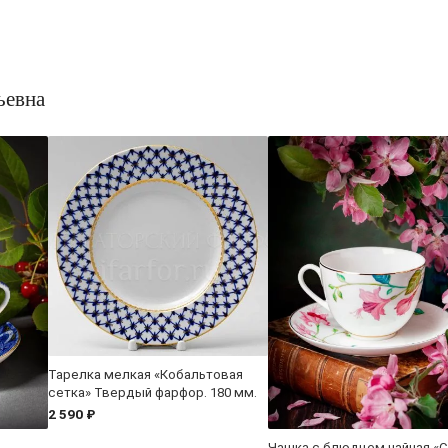
ьевна
Тарелка мелкая «Кобальтовая
сетка» Твердый фарфор. 180 мм.
2 590 ₽
Чашка с блюдцем чайная «