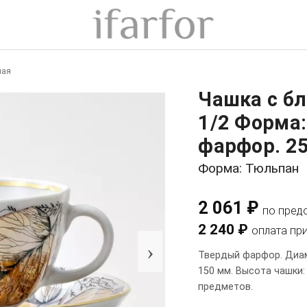
ная
Чашка с б
1/2 Форма
фарфор. 25
Форма: Тюльпан
2 061 ₽
по пред
2 240 ₽
оплата пр
›
Твердый фарфор. Диам
150 мм. Высота чашки:
предметов.