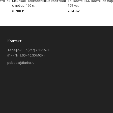
стяной
Майская. Тонкостенный костяной
Тонкостенный костяной фар
фарфор. 165 мл.
155 мл.
6 700 ₽
2 840 ₽
Контакт
Телефон:
+7 (927) 268-15-33
(Пн–Пт 9:00–16:30 МСК)
pobeda@ifarfor.ru