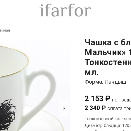
ейная
Чашка с б
Мальчик» 
Тонкостен
мл.
Форма: Ландыш
2 153 ₽
по пред
›
2 340 ₽
оплата пр
Тонкостенный костяно
Диаметр блюдца: 120 м