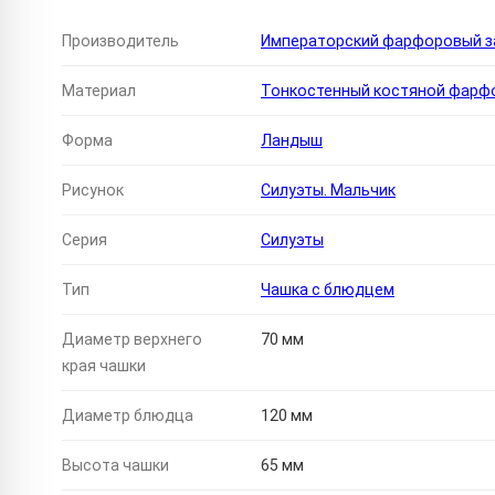
Производитель
Императорский фарфоровый за
Материал
Тонкостенный костяной фарф
Форма
Ландыш
Рисунок
Силуэты. Мальчик
Серия
Силуэты
Тип
Чашка с блюдцем
Диаметр верхнего
70 мм
края чашки
Диаметр блюдца
120 мм
Высота чашки
65 мм