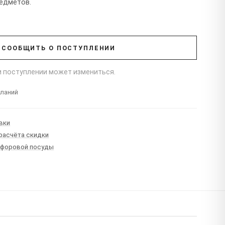
редметов.
СООБЩИТЬ О ПОСТУПЛЕНИИ
ри поступлении может измениться.
еланий
вки
 расчёта скидки
рфоровой посуды