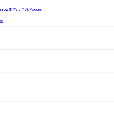
вод (ИФЗ, ЛФЗ), Россия
ор