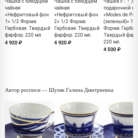
Чашка с блюдцем
Чашка с блюдцем
Чашка с блюд
чайная
чайная
подарочной ко
«Нефритовый фон
«Нефритовый фон
«Modes de Pari
1» 1/2 Форма:
2» 1/2 Форма:
(зеленый)» 1/2
Гербовая. Твердый
Гербовая. Твердый
Форма: Гербов
фарфор. 220 мл.
фарфор. 220 мл.
Твердый фарф
220 мл.
4 920 ₽
4 920 ₽
4 500 ₽
Автор росписи — Шуляк Галина Дмитриевна