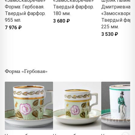
«Замоскворечье»
«Замоскворечье»
Шуляк Галина
Форма: Гербовая.
Твердый фарфор.
Дмитриевна
Твердый фарфор.
180 мм.
«Замосквореч
955 мл.
Твердый фарф
3 680 ₽
225 мм.
7 976 ₽
3 530 ₽
Форма «Гербовая»