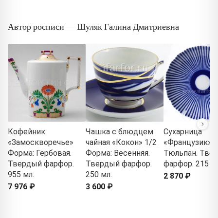
Автор росписи — Шуляк Галина Дмитриевна
Кофейник
Чашка с блюдцем
Сухарница
«Замоскворечье»
чайная «Кокон» 1/2
«Французик» 
Форма: Гербовая.
Форма: Весенняя.
Тюльпан. Тве
Твердый фарфор.
Твердый фарфор.
фарфор. 215 м
955 мл.
250 мл.
2 870 ₽
7 976 ₽
3 600 ₽