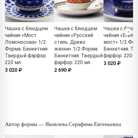
Чашка с блюдцем
Чашка с блюдцем
Чашка с блюд
чайная «Мост
чайная «Русский
чайная «Египе
Ломоносова» 1/2
стиль. Древо
мост» 1/2 Фор
Форма: Банкетная.
жизни» 1/2 Форма:
Банкетная. Т
Твердый фарфор.
Банкетная. Твердый
фарфор. 220 мл
220 мл.
фарфор. 220 мл.
3 020 ₽
3 020 ₽
2 690 ₽
Автор формы — Яковлева Серафима Евгеньевна