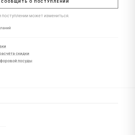
СООБЩИТЬ О ПОСТУПЛЕНИИ
ри поступлении может измениться.
еланий
вки
 расчёта скидки
рфоровой посуды