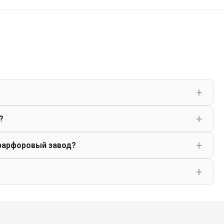
?
фарфоровый завод?