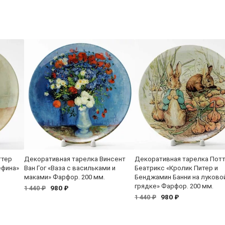
ттер
Декоративная тарелка Винсент
Декоративная тарелка Пот
ефина»
Ван Гог «Ваза с васильками и
Беатрикс «Кролик Питер и
маками» Фарфор. 200 мм.
Бенджамин Банни на луково
грядке» Фарфор. 200 мм.
980 ₽
1 440 ₽
980 ₽
1 440 ₽