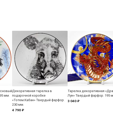
основый
Декоративная тарелка в
Тарелка декоративная «Др
95 мм.
подарочной коробке
Лун» Твердый фарфор. 195 
«Тотем.Кабан» Твердый фарфор.
3 040 ₽
230 мм.
4 790 ₽