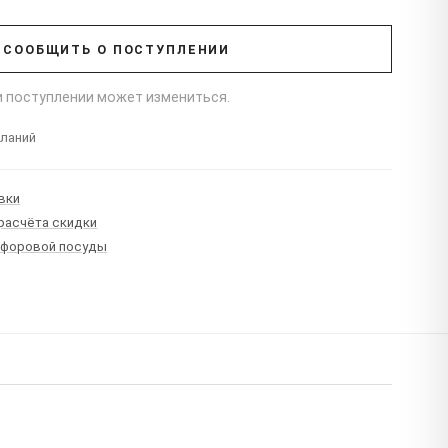
СООБЩИТЬ О ПОСТУПЛЕНИИ
ри поступлении может измениться.
еланий
вки
 расчёта скидки
рфоровой посуды