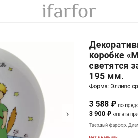
Декоратив
коробке «
светятся з
195 мм.
Форма: Эллипс с
3 588 ₽
по пред
›
3 900 ₽
оплата пр
Твердый фарфор. Диам
Нет в наличии