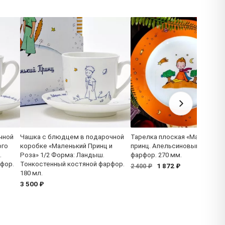
чной
Чашка с блюдцем в подарочной
Тарелка плоская «Маленький
ого
коробке «Маленький Принц и
принц. Апельсиновый» Костя
.
Роза» 1/2 Форма: Ландыш.
фарфор. 270 мм.
фор.
Тонкостенный костяной фарфор.
1 872 ₽
2 400 ₽
180 мл.
3 500 ₽