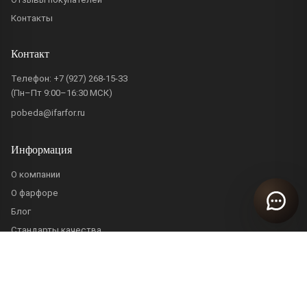
Контакты
Контакт
Телефон:
+7 (927) 268-15-33
(Пн–Пт 9:00–16:30 МСК)
pobeda@ifarfor.ru
Информация
О компании
О фарфоре
Блог
Стандарты качества
Политика конфиденциальности
Пользовательское соглашение
ИП Жидова Ирина Владимировна · ИНН 632204683989 · ОГРНИП
321631200013381