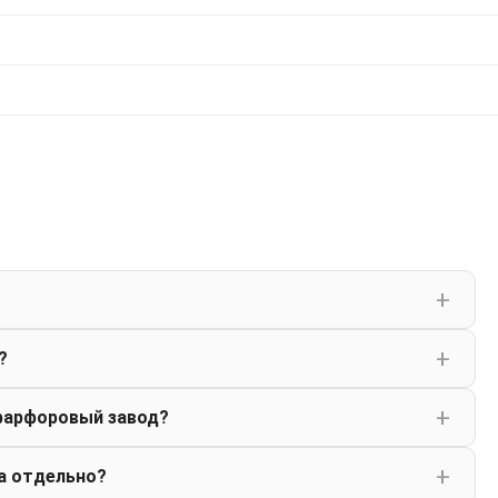
?
фарфоровый завод?
а отдельно?