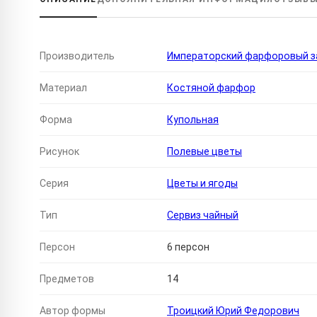
Производитель
Императорский фарфоровый за
Материал
Костяной фарфор
Форма
Купольная
Рисунок
Полевые цветы
Серия
Цветы и ягоды
Тип
Сервиз чайный
Персон
6 персон
Предметов
14
Автор формы
Троицкий Юрий Федорович