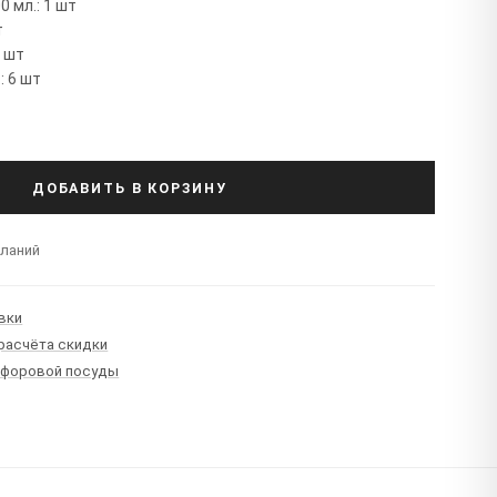
 мл.: 1 шт
т
6 шт
: 6 шт
ДОБАВИТЬ В КОРЗИНУ
еланий
вки
 расчёта скидки
рфоровой посуды