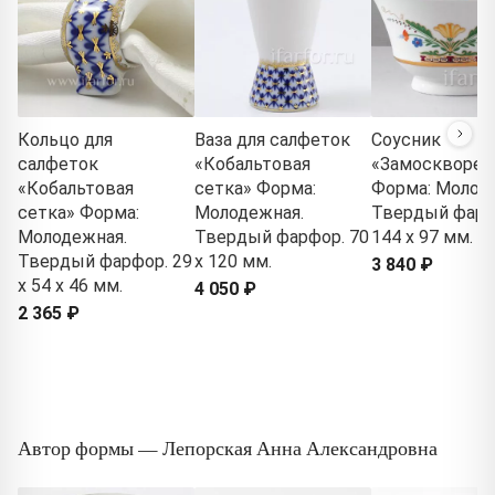
Кольцо для
Ваза для салфеток
Соусник
салфеток
«Кобальтовая
«Замосквореч
«Кобальтовая
сетка» Форма:
Форма: Молод
сетка» Форма:
Молодежная.
Твердый фарф
Молодежная.
Твердый фарфор. 70
144 x 97 мм.
Твердый фарфор. 29
x 120 мм.
3 840 ₽
x 54 x 46 мм.
4 050 ₽
2 365 ₽
Автор формы — Лепорская Анна Александровна