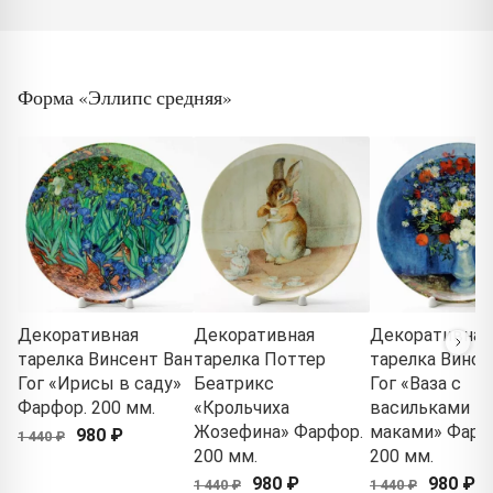
Форма «Эллипс средняя»
Декоративная
Декоративная
Декоративная
тарелка Винсент Ван
тарелка Поттер
тарелка Винсе
Гог «Ирисы в саду»
Беатрикс
Гог «Ваза с
Фарфор. 200 мм.
«Крольчиха
васильками и
Жозефина» Фарфор.
маками» Фарф
980 ₽
1 440 ₽
200 мм.
200 мм.
980 ₽
980 ₽
1 440 ₽
1 440 ₽