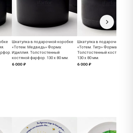
обке
Шкатулка в подарочной коробке
Шкатулка в подарочной коро
ия.
«Тотем. Медведь» Форма:
«Тотем. Тигр» Форма: Идилли
арфор.
Идиллия. Толстостенный
Толстостенный костяной фа
костяной фарфор. 130 x 80 мм.
130 x 80 мм.
6 000 ₽
6 000 ₽