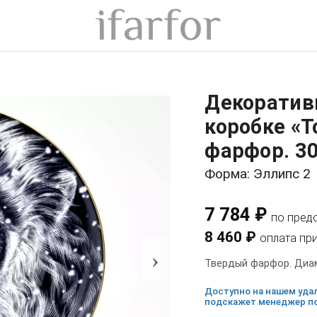
Декоратив
коробке «Т
фарфор. 3
Форма: Эллипс 2
7 784 ₽
по пред
8 460 ₽
оплата пр
›
Твердый фарфор. Диам
Доступно на нашем удал
подскажет менеджер по