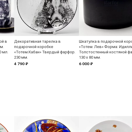
ой в
Декоративная тарелка в
Шкатулка в подарочной кор
м.
подарочной коробке
«Тотем. Лев» Форма: Идилл
0 мл.
«Тотем.Кабан» Твердый фарфор.
Толстостенный костяной ф
230 мм.
130 x 80 мм.
4 790 ₽
6 000 ₽