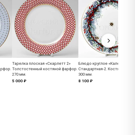
Тарелка плоская «Скарлетт 2»
Блюдо круглое «Календа» Фо
арфор.
Толстостенный костяной фарфор.
Стандартная-2. Костяной фар
270 мм.
300 мм.
5 000 ₽
8 100 ₽