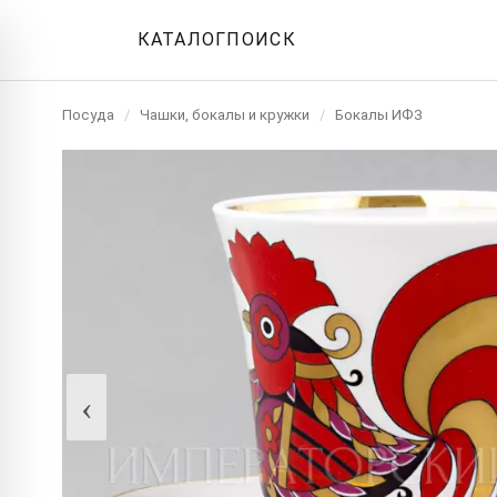
КАТАЛОГ
ПОИСК
Посуда
/
Чашки, бокалы и кружки
/
Бокалы ИФЗ
‹