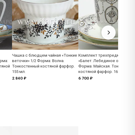
Чашка с блюдцем чайная «Тонкие
Комплект трехпредметный
рма:
веточки» 1/2 Форма: Волна.
«Балет. Лебединое озеро» 1/
тяной
Тонкостенный костяной фарфор.
Форма: Майская. Тонкостенн
155 мл.
костяной фарфор. 165 мл.
2 840 ₽
6 700 ₽