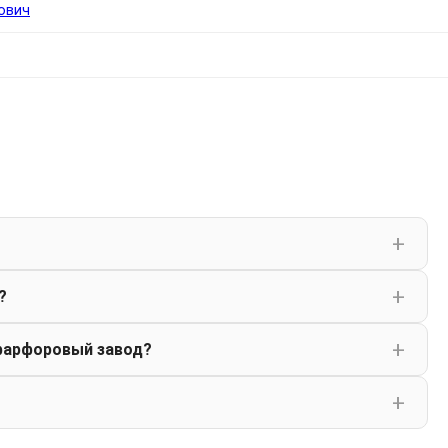
ович
?
фарфоровый завод?