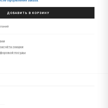
сле оформления заказа.
ДОБАВИТЬ В КОРЗИНУ
еланий
вки
 расчёта скидки
рфоровой посуды