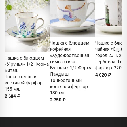
Чашка с блюдцем
Чашка с блюд
кофейная
чайная «Сере
«Художественная
город 2» 1/2 Ф
Чашка с блюдцем
гимнастика.
Гербовая. Тв
«У ручья» 1/2 Форма:
Булавы» 1/2 Форма:
фарфор. 220 мл
Витая.
Ландыш.
4 020 ₽
Тонкостенный
Тонкостенный
костяной фарфор.
костяной фарфор.
155 мл.
180 мл.
2 684 ₽
2 750 ₽