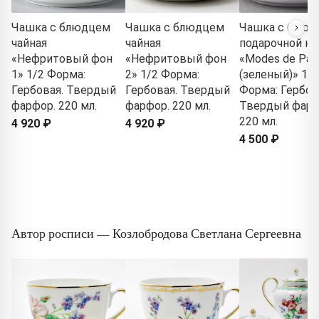
Чашка с блюдцем
Чашка с блюдцем
Чашка с блюд
чайная
чайная
подарочной ко
«Нефритовый фон
«Нефритовый фон
«Modes de Pari
1» 1/2 Форма:
2» 1/2 Форма:
(зеленый)» 1/2
Гербовая. Твердый
Гербовая. Твердый
Форма: Гербов
фарфор. 220 мл.
фарфор. 220 мл.
Твердый фарф
220 мл.
4 920 ₽
4 920 ₽
4 500 ₽
Автор росписи — Козлобродова Светлана Сергеевна