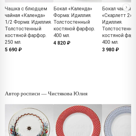
Чашка с блюдцем
Бокал «Календа»
Бокал чайный
чайная «Календа»
Форма: Идиллия.
«Скарлетт 2» 
1/2 Форма: Идиллия.
Толстостенный
Идиллия.
Толстостенный
костяной фарфор.
Толстостенны
костяной фарфор.
400 мл.
костяной фарф
250 мл.
400 мл.
4 820 ₽
5 690 ₽
3 980 ₽
Автор росписи — Чистякова Юлия