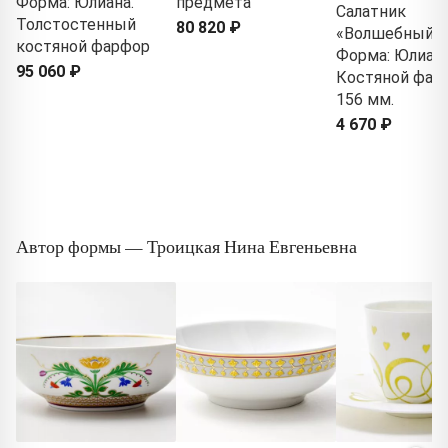
Форма: Юлиана.
предмета
Салатник
Толстостенный
80 820 ₽
«Волшебный с
костяной фарфор
Форма: Юлиана
95 060 ₽
Костяной фар
156 мм.
4 670 ₽
Автор формы — Троицкая Нина Евгеньевна