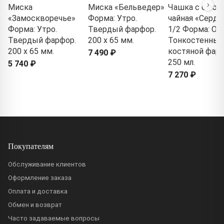
Миска
Миска «Бельведер»
Чашка с блюд
«Замоскворечье»
Форма: Утро.
чайная «Серде
Форма: Утро.
Твердый фарфор.
1/2 Форма: Ол
Твердый фарфор.
200 x 65 мм.
Тонкостенный
200 x 65 мм.
костяной фарф
7 490 ₽
250 мл.
5 740 ₽
7 270 ₽
Покупателям
Обслуживание клиентов
Оформление заказа
Оплата и доставка
Обмен и возврат
Часто задаваемые вопросы