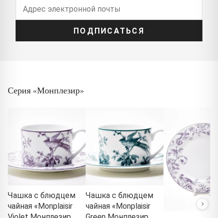
ПОДПИСАТЬСЯ
Серия «Монплезир»
Чашка с блюдцем
Чашка с блюдцем
чайная «Monplaisir
чайная «Monplaisir
Violet Монплезир
Green Монплезир