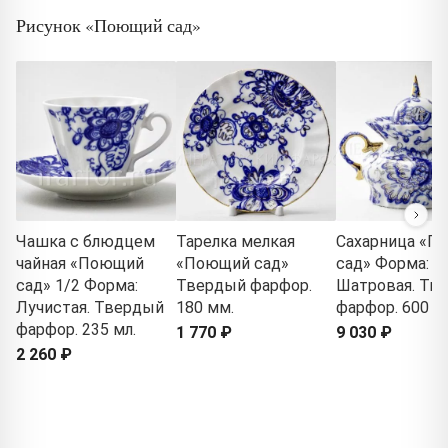
Рисунок «Поющий сад»
Чашка с блюдцем
Тарелка мелкая
Сахарница «П
чайная «Поющий
«Поющий сад»
сад» Форма:
сад» 1/2 Форма:
Твердый фарфор.
Шатровая. Тв
Лучистая. Твердый
180 мм.
фарфор. 600 м
фарфор. 235 мл.
1 770 ₽
9 030 ₽
2 260 ₽