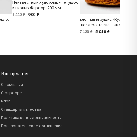
Неизвестный художник «Петушок
и пионы» Фарфор. 200 мм.
980 ₽
1 440 ₽
екло.
Елочная игрушка «Курочка в
гнезде» Стекло. 100 x 105 мм.
5 048 ₽
7 423 ₽
Информация
О компании
О фарфоре
Блог
Стандарты качества
Политика конфиденциальности
Пользовательское соглашение