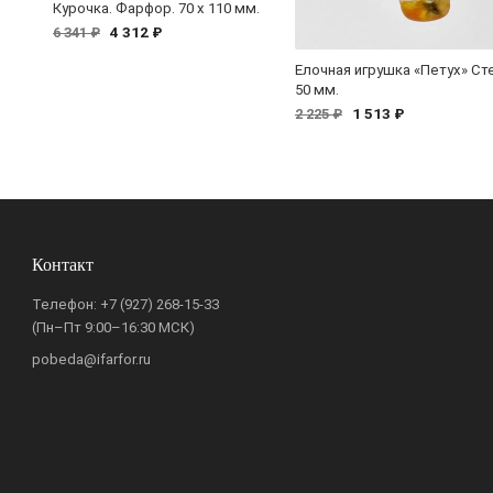
Курочка. Фарфор. 70 x 110 мм.
4 312 ₽
6 341 ₽
Елочная игрушка «Петух» Ст
50 мм.
1 513 ₽
2 225 ₽
Контакт
Телефон:
+7 (927) 268-15-33
(Пн–Пт 9:00–16:30 МСК)
pobeda@ifarfor.ru